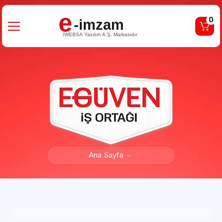
e
0
-imzam
IWEBSA Yazılım A.Ş. Markasıdır
Ana Sayfa