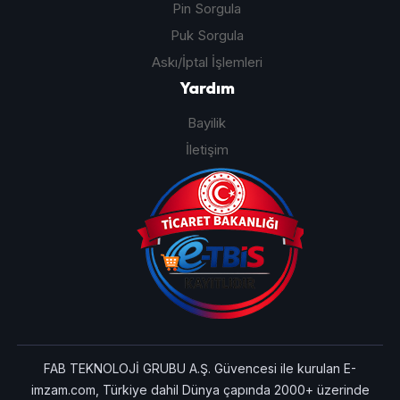
Pin Sorgula
Puk Sorgula
Askı/İptal İşlemleri
Yardım
Bayilik
İletişim
FAB TEKNOLOJİ GRUBU A.Ş. Güvencesi ile kurulan E-
imzam.com, Türkiye dahil Dünya çapında 2000+ üzerinde