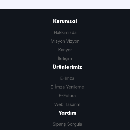
Kurumsal
Hakkımızda
Misyon Vizyon
Kariyer
İletişim
Ürünlerimiz
E-İmza
E-İmza Yenileme
E-Fatura
Web Tasarım
Yardım
Sipariş Sorgula