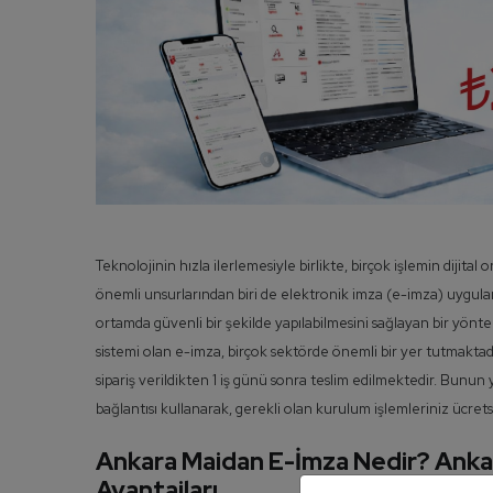
Teknolojinin hızla ilerlemesiyle birlikte, birçok işlemin dijit
önemli unsurlarından biri de elektronik imza (e-imza) uygulama
ortamda güvenli bir şekilde yapılabilmesini sağlayan bir yönte
sistemi olan e-imza, birçok sektörde önemli bir yer tutmaktad
sipariş verildikten 1 iş günü sonra teslim edilmektedir. Bunu
bağlantısı kullanarak, gerekli olan kurulum işlemleriniz ücrets
Ankara Maidan E-İmza Nedir? Ankar
Avantajları