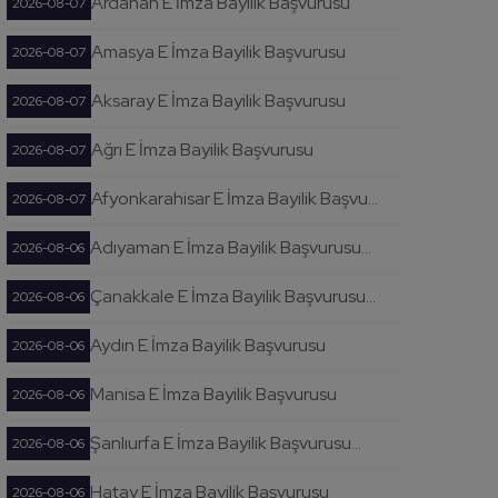
Ardahan E İmza Bayilik Başvurusu
2026-08-07
Amasya E İmza Bayilik Başvurusu
2026-08-07
Aksaray E İmza Bayilik Başvurusu
2026-08-07
Ağrı E İmza Bayilik Başvurusu
2026-08-07
Afyonkarahisar E İmza Bayilik Başvu...
2026-08-07
Adıyaman E İmza Bayilik Başvurusu...
2026-08-06
Çanakkale E İmza Bayilik Başvurusu...
2026-08-06
Aydın E İmza Bayilik Başvurusu
2026-08-06
Manisa E İmza Bayilik Başvurusu
2026-08-06
Şanlıurfa E İmza Bayilik Başvurusu...
2026-08-06
Hatay E İmza Bayilik Başvurusu
2026-08-06