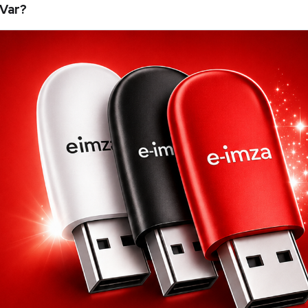
 Var?
Uygun Fiyatlar ve Sağlayıcılar
un Fiyatlarla E-İmza Alın
 Uygun Fiyatlı E-İmza Seçenekleri
Gerekenler: 2025 İyi Firma Seçimi
li ve Uygun Fiyatlı E-İmza Seçenekleri
2025’te Güvenilir Sağlayıcılar
 Fiyatlı ve Güvenilir Firmalar
ayıcıları ve Uygun Paket Seçenekleri
iyatlarla Hızlı Çözümler
ar: 2025 Fiyat ve Sağlayıcı Karşılaştırması