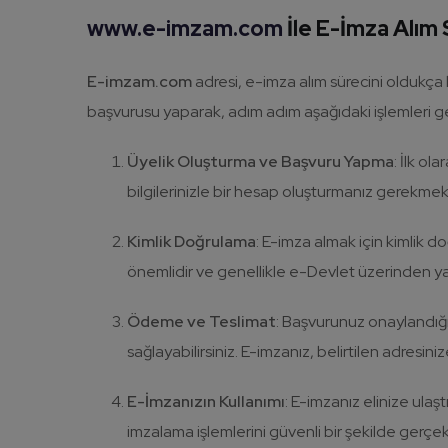
www.e-imzam.com
İle E-İmza Alım 
E-imzam.com
adresi, e-imza alım sürecini oldukça 
başvurusu yaparak, adım adım aşağıdaki işlemleri ger
Üyelik Oluşturma ve Başvuru Yapma
: İlk ola
bilgilerinizle bir hesap oluşturmanız gerekme
Kimlik Doğrulama
: E-imza almak için kimlik d
önemlidir ve genellikle e-Devlet üzerinden yap
Ödeme ve Teslimat
: Başvurunuz onaylandığ
sağlayabilirsiniz. E-imzanız, belirtilen adresin
E-İmzanızın Kullanımı
: E-imzanız elinize ulaşt
imzalama işlemlerini güvenli bir şekilde gerçekle