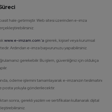
Süreci
basit hale getirmiştir. Web sitesi üzerinden e-imza
çekleştirebilirsiniz:
rak
www.e-imzam.com
'a
girerek, kişisel veya kurumsal
ktedir. Ardından e-imza başvurunuzu yapabilirsiniz.
oğrulamanız gerekebilir. Bu işlem, güvenliğiniz için oldukça
ılır.
ında, ödeme işlemini tamamlayarak e-imzanızın teslimatını
ize posta yoluyla gönderilecektir.
ıktan sonra, gerekli yazılım ve sertifikaları kullanarak dijital
ştirebilirsiniz.