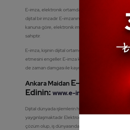
E-imza, elektronik ortamda bir kişinin kimliğini doğr
dijital bir imzadır. E-imzanın hukuki geçerliliği, Türk
kanuna göre, elektronik imzalar, ıslak imzaların yer
sahiptir.
E-imza, kişinin dijital ortamda yapacağı işlemleri g
etmesini engeller. E-imza kullanılarak yapılan bir i
de zaman damgası ile kaydedilebilir.
E-İmza Nereden
Ankara Maidan
Edinin:
www.e-imzam.com
Dijital dünyada işlemlerin hızla artmasıyla birlikte, 
yaygınlaşmaktadır. Elektronik imza, belgelerin dijit
çözüm olup, iş dünyasından devlet dairelerine kadar