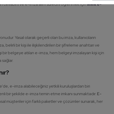
nun cevabını ve e-imza alım sürecini öğrenmek için
www.e-
yonudur. Yasal olarak geçerli olan bu imza, kullanıcıların
belirli bir kişi ile ilişkilendirilen bir şifreleme anahtarı ve
gi bir belgeye atılan e-imza, hem belgeyi imzalayan kişi için
 sağlar.
nır?
de, e-imza alabileceğiniz yetkili kuruluşlardan biri
güvenli bir şekilde e-imza temin etme imkanı sunmaktadır.
E-
sal müşteriler için farklı paketler ve çözümler sunarak, her