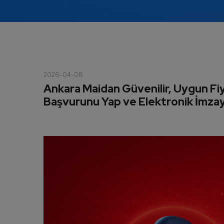
2026-04-08
Ankara Maidan Güvenilir, Uygun Fi
Başvurunu Yap ve Elektronik İmzay