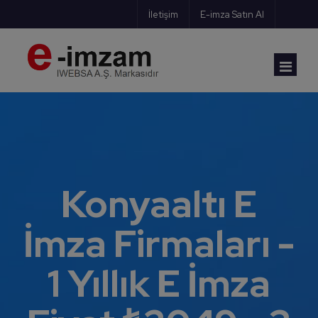
İletişim
E-imza Satın Al
E-imzam Ana Sayfa
Blog Ana Sayfa
Konyaaltı E
Kategoriler
İmza Firmaları -
E-İmza Türkiye
1 Yıllık E İmza
Baro E-İmza
Mesleklere Göre E-İmza Rehberi