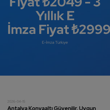
Fiyat ₺2049 - 3
E İmza Bayilik Başvurusu
Yıllık E
İmza Fiyat ₺299
E-İmza Türkiye
2026-04-15
Antalya Konyaaltı Güvenilir, Uygun