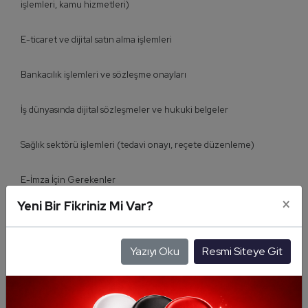
işlemleri, kamu hizmetleri)
E-ticaret ve dijital satın alma işlemleri
Bankacılık işlemleri ve sözleşme onayları
İş dünyasında dijital sözleşmeler ve hukuki belgeler
Sağlık sektörü işlemleri (tedavi onayı, reçete düzenleme)
E-İmza İçin Gerekenler
×
Yeni Bir Fikriniz Mi Var?
Dijital sertifika edinme
Yazıyı Oku
Resmi Siteye Git
Uygun cihaz ve yazılım
Kimlik doğrulama