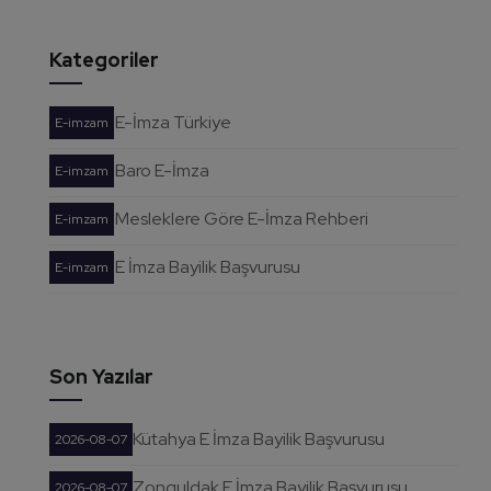
Kategoriler
E-İmza Türkiye
E-imzam
Baro E-İmza
E-imzam
Mesleklere Göre E-İmza Rehberi
E-imzam
E İmza Bayilik Başvurusu
E-imzam
Son Yazılar
Kütahya E İmza Bayilik Başvurusu
2026-08-07
Zonguldak E İmza Bayilik Başvurusu...
2026-08-07