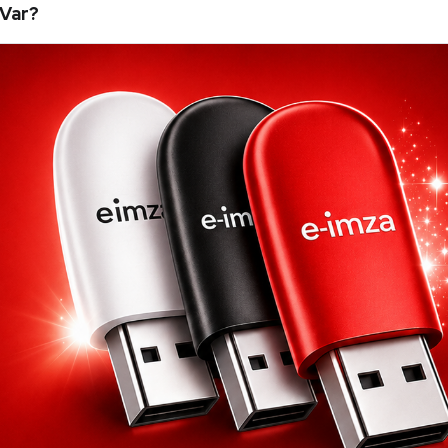
 Var?
layan ve yapılan işlemleri güvence altına alan dijital bir
aların hukuki geçerliliği sağlanmıştır. Bu sayede, elektronik
ahiptir. E-imza, yapılan işlemlerin güvenliğini artırır,
dahalesini önler. Şifreleme teknolojisi ile imzalar
ilir.
i üzerinden başvuru yapılabilir. Site, bireysel ve kurumsal
dır.
erle hesap oluşturularak başvuru yapılır.
ğrulama işlemi gerçekleştirilir.