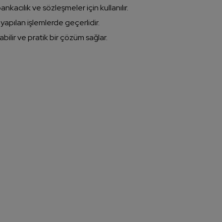
ankacılık ve sözleşmeler için kullanılır.
e yapılan işlemlerde geçerlidir.
abilir ve pratik bir çözüm sağlar.