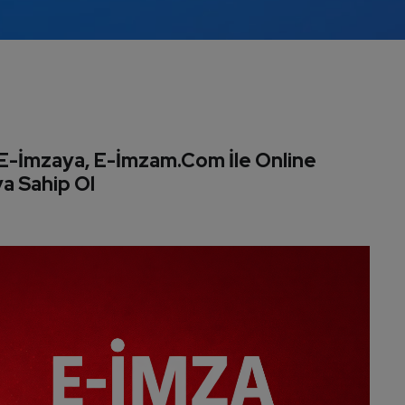
 E-İmzaya, E-İmzam.Com İle Online
a Sahip Ol