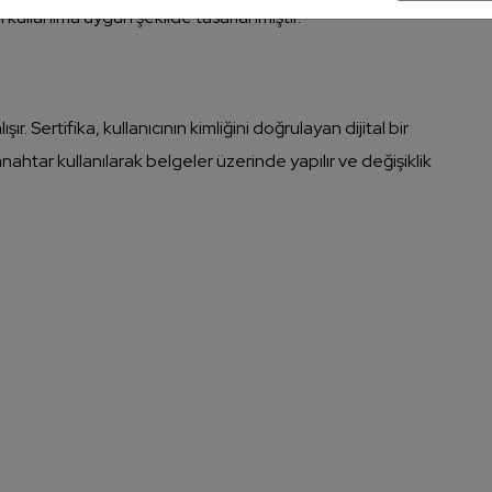
l kullanıma uygun şekilde tasarlanmıştır.
şır. Sertifika, kullanıcının kimliğini doğrulayan dijital bir
 anahtar kullanılarak belgeler üzerinde yapılır ve değişiklik