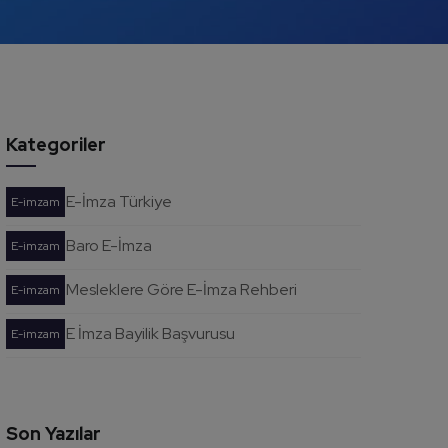
Kategoriler
E-İmza Türkiye
E-imzam
Baro E-İmza
E-imzam
Mesleklere Göre E-İmza Rehberi
E-imzam
E İmza Bayilik Başvurusu
E-imzam
Son Yazılar