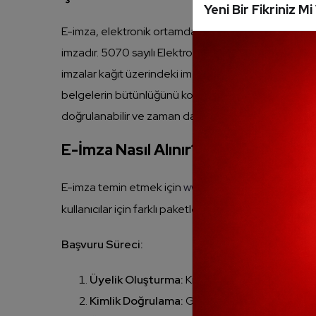
Yeni Bir Fikriniz Mi
E-imza, elektronik ortamda bir kişinin kimliğini doğru
imzadır. 5070 sayılı Elektronik İmza Kanunu ile e-imz
imzalar kağıt üzerindeki imzalarla aynı hukuki değere s
belgelerin bütünlüğünü korur ve üçüncü şahısların mü
doğrulanabilir ve zaman damgası ile kayıt altına alınab
E-İmza Nasıl Alınır?
E-imza temin etmek için
www.e-imzam.com
adres
kullanıcılar için farklı paketler ve çözümler sunmakta
Başvuru Süreci:
Üyelik Oluşturma:
Kişisel veya kurumsal bilgil
Kimlik Doğrulama:
Güvenlik amacıyla kimlik do