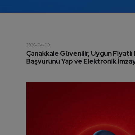
2026-04-09
Çanakkale Güvenilir, Uygun Fiyatlı
Başvurunu Yap ve Elektronik İmzay