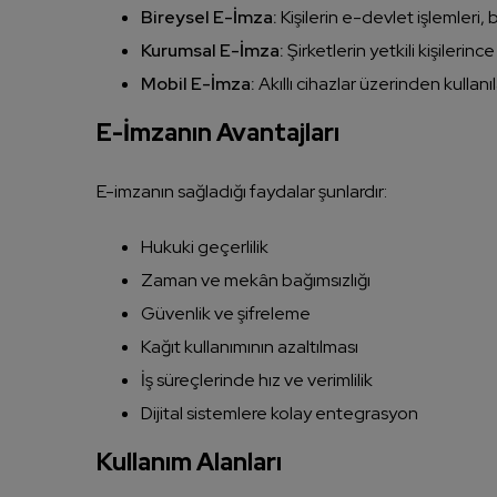
Bireysel E-İmza:
Kişilerin e-devlet işlemleri, b
Kurumsal E-İmza:
Şirketlerin yetkili kişilerinc
Mobil E-İmza:
Akıllı cihazlar üzerinden kullanıl
E-İmzanın Avantajları
E-imzanın sağladığı faydalar şunlardır:
Hukuki geçerlilik
Zaman ve mekân bağımsızlığı
Güvenlik ve şifreleme
Kağıt kullanımının azaltılması
İş süreçlerinde hız ve verimlilik
Dijital sistemlere kolay entegrasyon
Kullanım Alanları