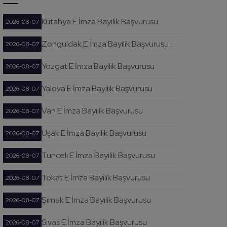
Kütahya E İmza Bayilik Başvurusu
2026-08-07
Zonguldak E İmza Bayilik Başvurusu...
2026-08-07
Yozgat E İmza Bayilik Başvurusu
2026-08-07
Yalova E İmza Bayilik Başvurusu
2026-08-07
Van E İmza Bayilik Başvurusu
2026-08-07
Uşak E İmza Bayilik Başvurusu
2026-08-07
Tunceli E İmza Bayilik Başvurusu
2026-08-07
Tokat E İmza Bayilik Başvurusu
2026-08-07
Şırnak E İmza Bayilik Başvurusu
2026-08-07
Sivas E İmza Bayilik Başvurusu
2026-08-07