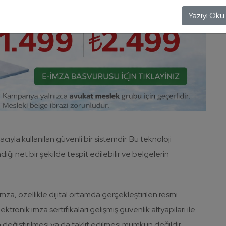
Yazıyı Oku
ıyla kullanılan güvenli bir sistemdir. Bu teknoloji
ığı net bir şekilde tespit edilebilir ve belgelerin
za, özellikle dijital ortamda gerçekleştirilen resmi
tronik imza sertifikaları gelişmiş güvenlik altyapıları ile
ğiştirilmesi ya da taklit edilmesi mümkün değildir.