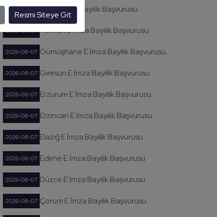
Iğdır E İmza Bayilik Başvurusu
2026-08-07
Resmi Siteye Git
Hakkari E İmza Bayilik Başvurusu
2026-08-07
Gümüşhane E İmza Bayilik Başvurusu...
2026-08-07
Giresun E İmza Bayilik Başvurusu
2026-08-07
Erzurum E İmza Bayilik Başvurusu
2026-08-07
Erzincan E İmza Bayilik Başvurusu
2026-08-07
Elazığ E İmza Bayilik Başvurusu
2026-08-07
Edirne E İmza Bayilik Başvurusu
2026-08-07
Düzce E İmza Bayilik Başvurusu
2026-08-07
Çorum E İmza Bayilik Başvurusu
2026-08-07