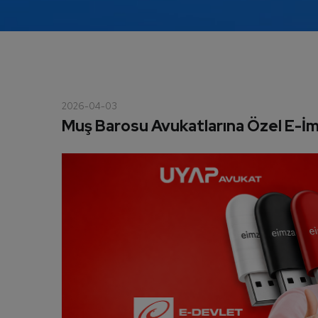
2026-04-03
Muş Barosu Avukatlarına Özel E-İ