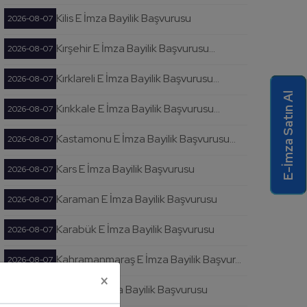
Kilis E İmza Bayilik Başvurusu
2026-08-07
Kırşehir E İmza Bayilik Başvurusu...
2026-08-07
Kırklareli E İmza Bayilik Başvurusu...
2026-08-07
E-İmza Satın Al
Kırıkkale E İmza Bayilik Başvurusu...
2026-08-07
Kastamonu E İmza Bayilik Başvurusu...
2026-08-07
Kars E İmza Bayilik Başvurusu
2026-08-07
Karaman E İmza Bayilik Başvurusu
2026-08-07
Karabük E İmza Bayilik Başvurusu
2026-08-07
Kahramanmaraş E İmza Bayilik Başvur...
2026-08-07
×
Isparta E İmza Bayilik Başvurusu
2026-08-07