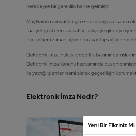
neredeyse bir gereklilik haline gelmiştir.
Muş Barosu avukatları için e-imza başvuru süreci old
faaliyet gösteren avukatlar, adliyeye gitmeye gerek 
durum hem zaman açısından avantaj sağlar hem de işl
Elektronik imza, hukuki geçerlilik bakımından ıslak i
Elektronik İmza Kanunu kapsamında düzenlenmiştir.
ile yaptığı işlemler resmi olarak geçerliliğini korumakt
Elektronik İmza Nedir?
Yeni Bir Fikriniz Mi